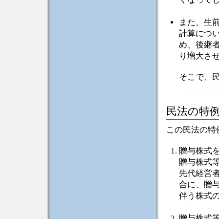
また、生
計算につ
め、後継
り増大さ
そこで、
民法の特
この民法の特
贈与株式
贈与株式
先代経営
合に、贈
伴う株式
贈与株式