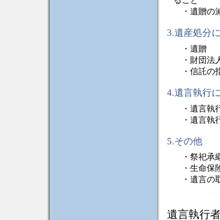
ること
・遺贈の減
3.遺産処分
・遺贈
・財団法人
・信託の
4.遺言執行
・遺言執行
・遺言執行
5.その他
・祭祀承継
・生命保険
・遺言の
遺言執行