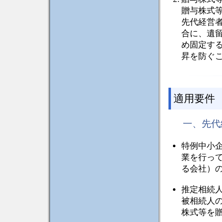
贈与株式
先代経営
合に、遺
め固定す
昇を防ぐ
適用要件
一、先代
特例中小
業を行っ
る会社）
推定相続
被相続人
株式等を