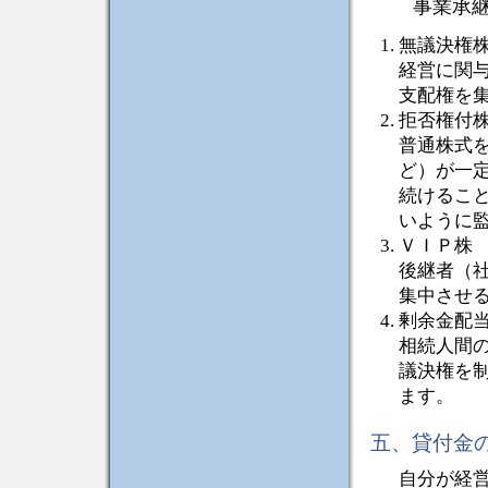
事業承
無議決権
経営に関
支配権を
拒否権付
普通株式
ど）が一
続けるこ
いように
ＶＩＰ株
後継者（
集中させ
剰余金配
相続人間
議決権を
ます。
五、貸付金
自分が経