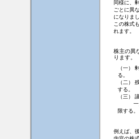
同様に、
ごとに異
になりま
この株式
れます。
株主の異
ります。
（一） 
る。
（二） 
する。
（三） 
一定数
限する。
例えば、
内容の株