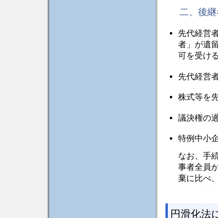
二、後継
先代経営
者」が遺
可を受け
先代経営
株式等を
議決権の
特例中小
なお、手
事者全員
棄に比べ
円滑化法