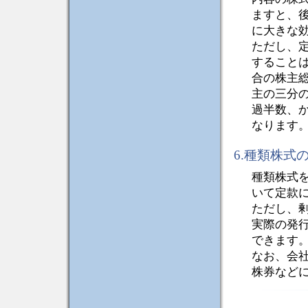
ますと、
に大きな
ただし、
すること
合の株主
主の三分
過半数、
なります
6.種類株式
種類株式
いて定款
ただし、
実際の発
できます
なお、会
株券など