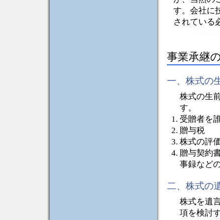
す。会社に
されている
事業承継
一、株式の
株式の生
す。
受贈者を
贈与税
株式の評
贈与契約
事録など
二、株式の
株式を遺
項を検討