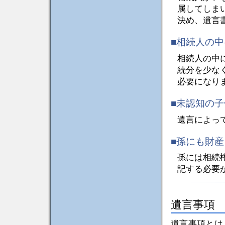
属してしま
決め、遺言
■相続人の
相続人の中
続分を少な
必要になり
■未認知の
遺言によっ
■孫にも財
孫には相続
記する必要
遺言事項
遺言事項とは