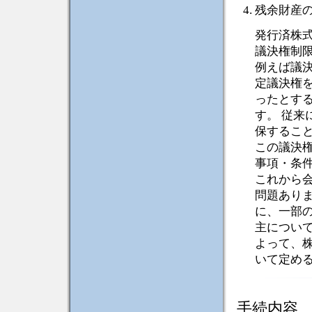
残余財産
発行済株
議決権制
例えば議
定議決権
ったとす
す。 従
保するこ
この議決
事項・条
これから
問題あり
に、一部
主につい
よって、
いて定め
手続内容