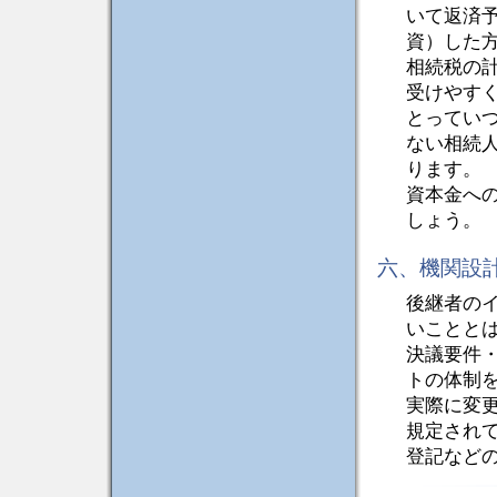
いて返済
資）した
相続税の
受けやす
とってい
ない相続
ります。
資本金へ
しょう。
六、機関設
後継者の
いことと
決議要件
トの体制
実際に変
規定され
登記など