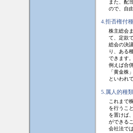
また、配
ので、自
4.拒否権付
株主総会
て、定款
総会の決
り、ある種
できます
例えば合
「黄金株
といわれ
5.属人的種
これまで
を行うこ
を置けば
ができる
会社法で