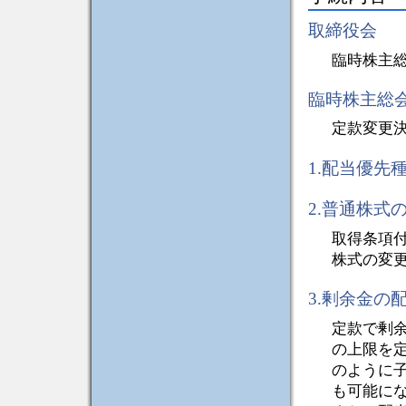
取締役会
臨時株主
臨時株主総
定款変更
1.配当優先
2.普通株
取得条項
株式の変
3.剰余金の
定款で剰
の上限を
のように
も可能に