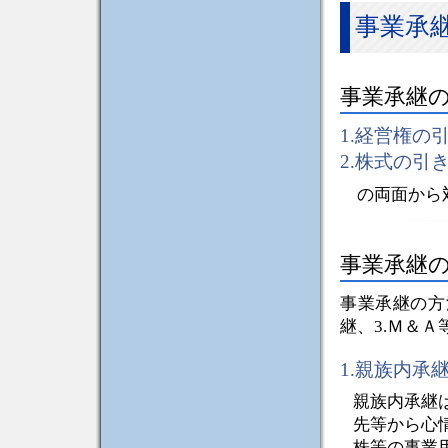
事業承
事業承継
1.経営権の
2.株式の引
の両面から対
事業承継
事業承継の方
継、3.Ｍ＆
1.親族内承
親族内承継
先等から心
株等の事業