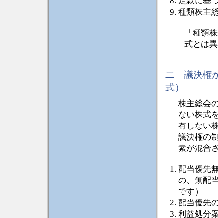
定款に基
種類株主
「種類株
式とは異
二 議決権
式）
株主総会
ない株式
有しない
議決権の
素が混合
配当優先
の、無配
です）
配当優先
利益処分