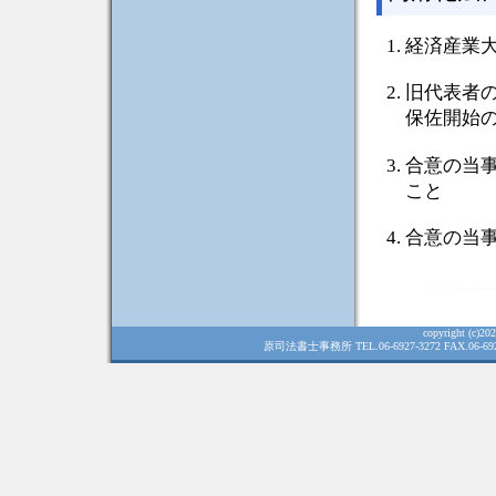
経済産業
旧代表者
保佐開始
合意の当
こと
合意の当
copyright (c)
2026
原司法書士事務所 TEL.06-6927-3272 FAX.06