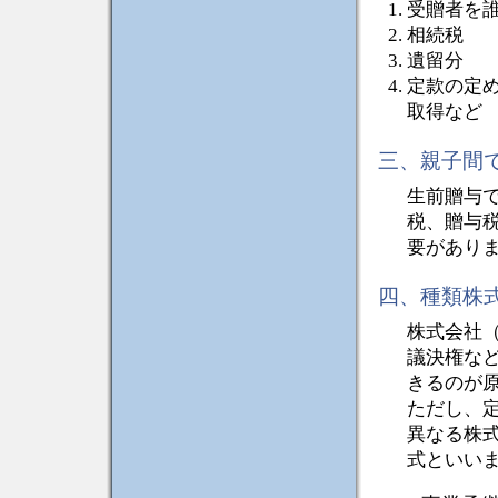
受贈者を
相続税
遺留分
定款の定
取得など
三、親子間
生前贈与
税、贈与
要があり
四、種類
株式会社
議決権な
きるのが
ただし、
異なる株
式といい