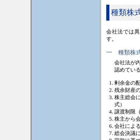
種類株
会社法では異
す。
一 種類株
会社法が
認めてい
剰余金の
残余財産
株主総会
式）
譲渡制限
株主から
会社によ
総会決議