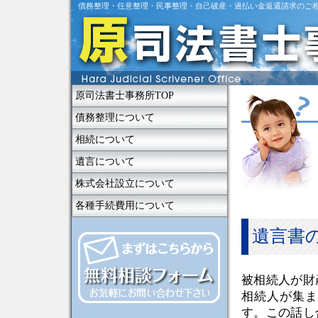
債務整理・任意整理・民事整理・自己破産・過払い金返還請求のご
原司法書士事務所TOP
債務整理について
相続について
遺言について
株式会社設立について
各種手続費用について
遺言書
被相続人が財
相続人が集ま
す。この話し