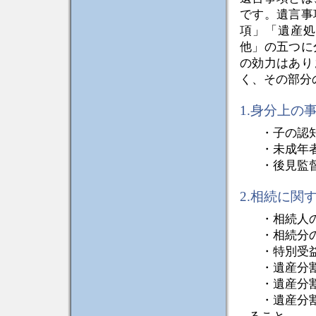
です。遺言事
項」「遺産処
他」の五つに
の効力はあり
く、その部分
1.身分上の
・子の認
・未成年者
・後見監
2.相続に関
・相続人の
・相続分の
・特別受益
・遺産分割
・遺産分
・遺産分割