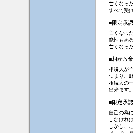
亡くなっ
すべて受
■限定承
亡くなっ
能性もあ
亡くなっ
■相続放
相続人が
つまり、
相続人の
出来ます
■限定承
自己の為
しなけれ
しかし、