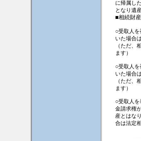
に帰属し
となり遺
■相続財
○受取人
いた場合
（ただ、
ます）
○受取人
いた場合
（ただ、
ます）
○受取人
金請求権
産とはな
合は法定