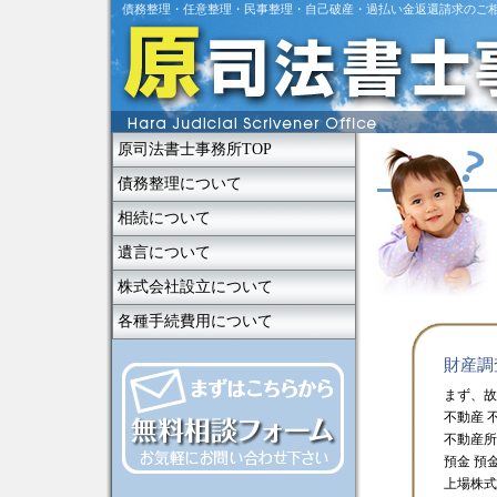
債務整理・任意整理・民事整理・自己破産・過払い金返還請求のご
原司法書士事務所TOP
債務整理について
相続について
遺言について
株式会社設立について
各種手続費用について
財産調
まず、故
不動産 
不動産所
預金 預
上場株式