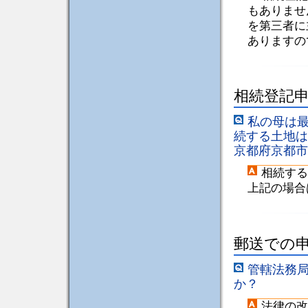
もありませ
を第三者に
ありますの
相続登記
私の母は
続する土地は
京都府京都市
相続する
上記の場合
郵送での
管轄法務
か？
法律の改