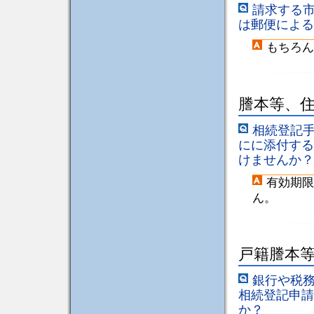
請求する
は郵便による
もちろん
謄本等、
相続登記
にに添付する
けませんか？
有効期限
ん。
戸籍謄本
銀行や税
相続登記申請
か？