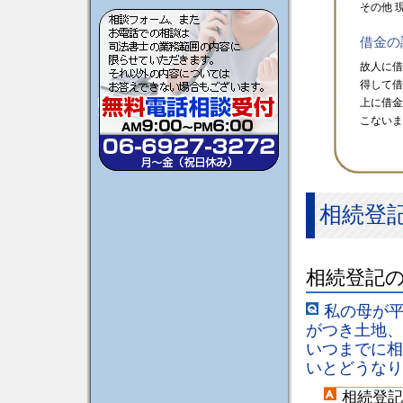
その他 
借金の
故人に
得して
上に借
こないま
相続登記
相続登記
私の母が平
がつき土地、
いつまでに相
いとどうなり
相続登記