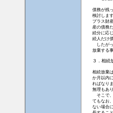
債務が残
検討しま
プラス財
産の債務
続分に応
続人だけ
したがっ
放棄する
３．相続
相続放棄
か月以内
ればなり
無理もあ
そこで、
てもなお
ない場合
長するこ