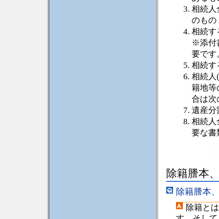
相続人
のもの
相続す
※添付
要です
相続す
相続人
籍地等
合は次
遺産分
相続人
要な書
除籍謄本
除籍謄本
除籍とは
す。そして