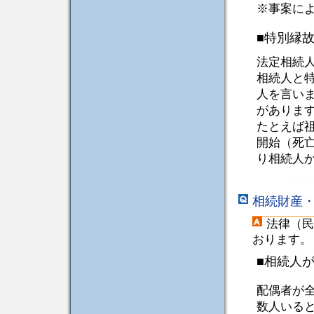
※事案に
■特別縁
法定相続
相続人と
人を言い
がありま
たとえば
開始（死
り相続人
相続財産
法律（民
おります。
■相続人
配偶者が
数人いる