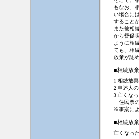
そこで、
もなお、
い場合に
すること
また被相
から督促
ように相
ても、相
放棄が認
■相続放
1.相続放
2.申述人
3.亡くな
住民票の
※事案に
■相続放
亡くなっ