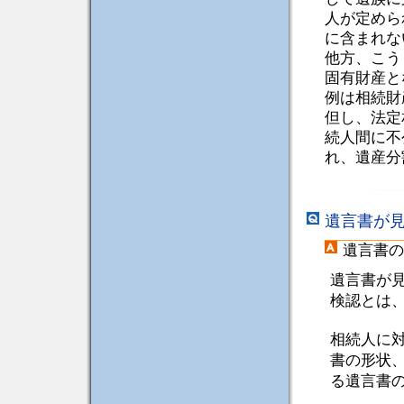
人が定めら
に含まれな
他方、こう
固有財産と
例は相続財
但し、法定
続人間に不
れ、遺産分
遺言書が
遺言書の
遺言書が
検認とは
相続人に
書の形状
る遺言書