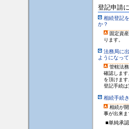
登記申請
相続登記
か？
固定資産
ります。
法務局に
ようになって
管轄法務
確認します
を頂けます
登記手続は
相続手続
相続が開
事が出来ま
■単純承