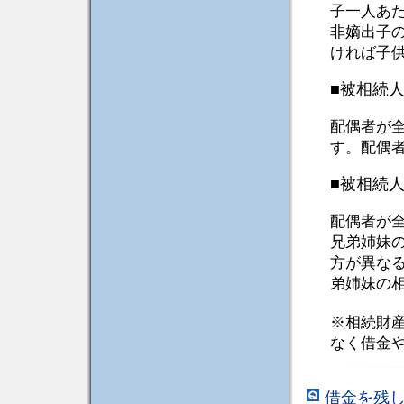
子一人あ
非嫡出子
ければ子
■被相続
配偶者が
す。配偶
■被相続
配偶者が
兄弟姉妹
方が異な
弟姉妹の
※相続財
なく借金
借金を残