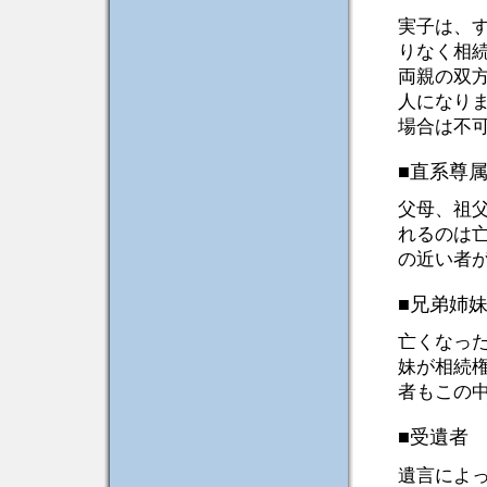
実子は、
りなく相
両親の双
人になり
場合は不
■直系尊
父母、祖
れるのは
の近い者
■兄弟姉
亡くなっ
妹が相続
者もこの
■受遺者
遺言によ