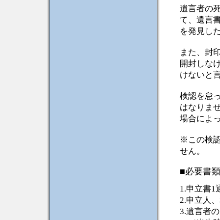
遺言者の
て、遺言
を発見し
また、封
開封しな
けないと
検認を怠
はなりま
場合によ
※この検
せん。
■必要書
1.申立書1
2.申立人
3.遺言者